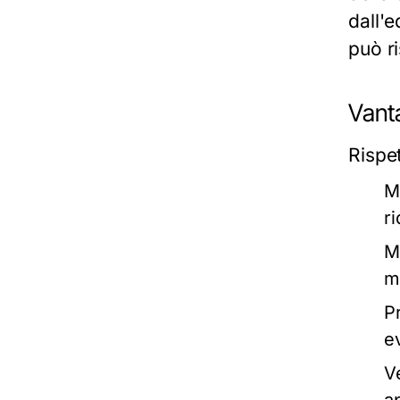
dall'e
può ri
Vanta
Rispet
M
r
M
m
P
e
Ve