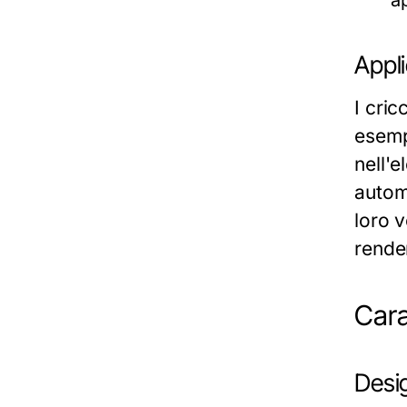
a
Appli
I cric
esemp
nell'e
autom
loro v
rende
Cara
Desig