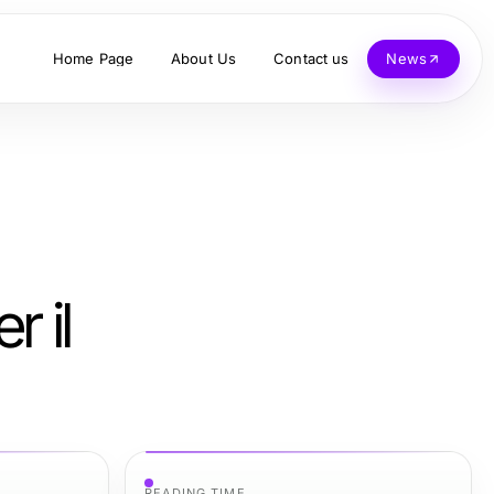
Home Page
About Us
Contact us
News
r il
READING TIME