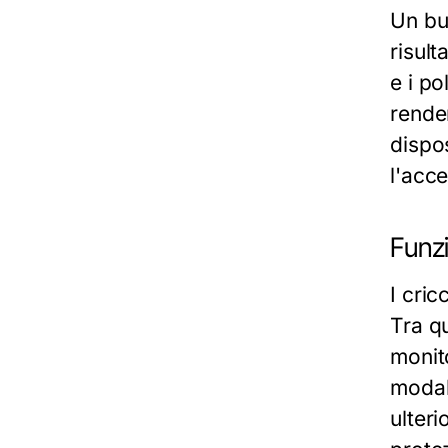
Un bu
risul
e i po
renden
dispos
l'acc
Funz
I cric
Tra q
monito
modali
ulteri