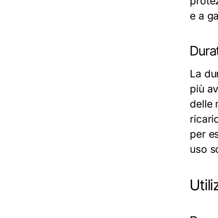
prote
e a ga
Durat
La dur
più a
delle 
ricari
per e
uso so
Util